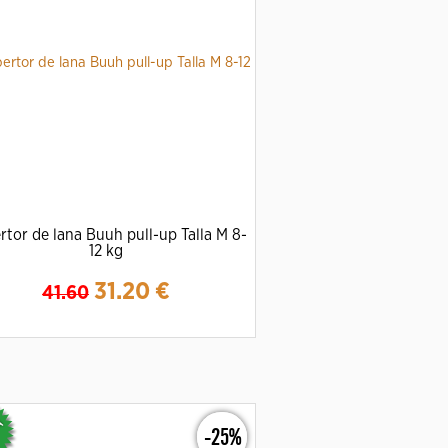
rtor de lana Buuh pull-up Talla M 8-
12 kg
31.20
€
41.60
Ampliar
Detalles
-25%