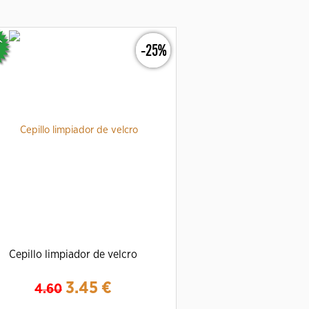
-25%
Cepillo limpiador de velcro
3.45
€
4.60