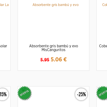
solar
Absorbente gris bambú y evo
Cobe
MisCanguritos
5.06
€
5.95
Ampliar
Detalles
-15%
-25%