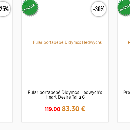
-25%
-30%
Fular portabebé Didymos Hedwych's
Pre
Heart Desire Talla 6
83.30
€
119.00
Ampliar
Detalles