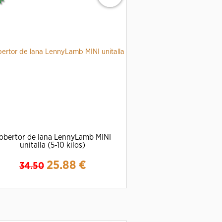
obertor de lana LennyLamb MINI
unitalla (5-10 kilos)
25.88
€
34.50
Ampliar
Detalles