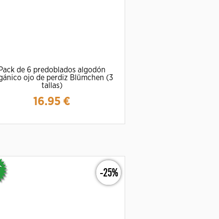
Pack de 6 predoblados algodón
gánico ojo de perdiz Blümchen (3
tallas)
16.95
€
Ampliar
Detalles
-25%