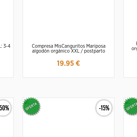
: 3-4
Compresa MisCanguritos Mariposa
or
algodón orgánico XXL / postparto
19.95
€
Ampliar
Detalles
-50%
-15%