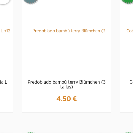
la L
Predoblado bambú terry Blümchen (3
C
tallas)
4.50
€
Ampliar
Detalles