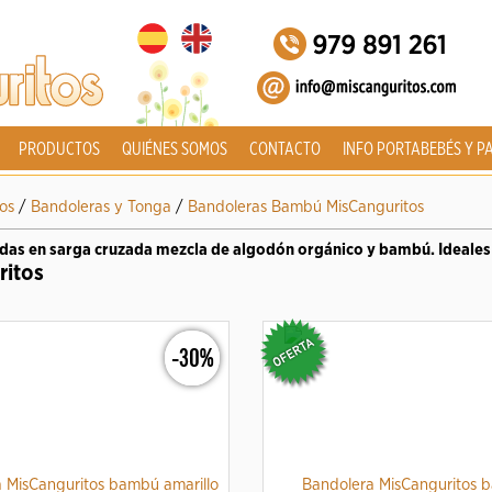
PRODUCTOS
QUIÉNES SOMOS
CONTACTO
INFO PORTABEBÉS Y P
os
/
Bandoleras y Tonga
/
Bandoleras Bambú MisCanguritos
adas en sarga cruzada mezcla de algodón orgánico y bambú. Ideales 
ritos
-30%