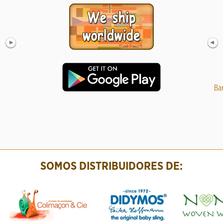
Fular portabebé Hoppediz Cape Town Talla 6
Cobertor
Ba
48.99 €
69.99
SOMOS DISTRIBUIDORES DE: