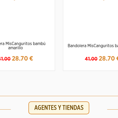
era MisCanguritos bambú
Bandolera MisCanguritos b
amarillo
28.70
€
28.70
41.00
41.00
mpliar
Detalles
Ampliar
Detalles
AGENTES Y TIENDAS