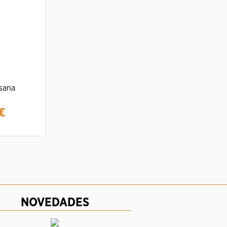
isana
€
NOVEDADES