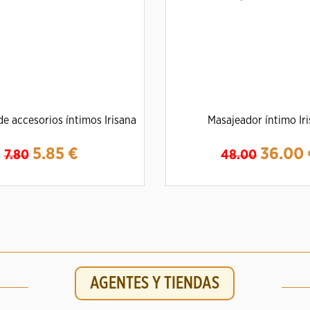
e accesorios íntimos Irisana
Masajeador íntimo Ir
5.85
€
36.00
7.80
48.00
mpliar
Detalles
Ampliar
Detalles
AGENTES Y TIENDAS