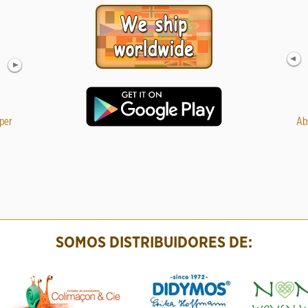
per
Muselina 100% bambú Lennylamb white 120*120
Pack de 6 pañal
Ab
Ta
14.98 €
29.95
SOMOS DISTRIBUIDORES DE: