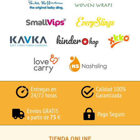
Entregas en
Calidad 100%
24/72 horas
Garantizada
Envíos GRATIS
Pago Seguro
a partir de
75
€
TIENDA ONLINE