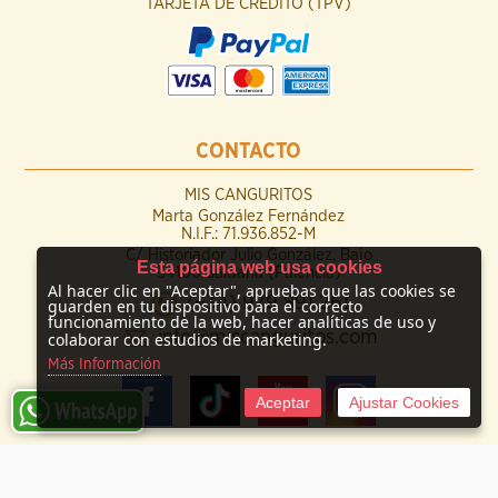
TARJETA DE CRÉDITO (TPV)
CONTACTO
MIS CANGURITOS
Marta González Fernández
N.I.F.: 71.936.852-M
C/ Historiador Julio González, Bajo
Esta página web usa cookies
34100 Saldaña (Palencia)
Al hacer clic en "Aceptar", apruebas que las cookies se
(+34) 979 891 261
guarden en tu dispositivo para el correcto
funcionamiento de la web, hacer analíticas de uso y
info@miscanguritos.com
colaborar con estudios de marketing.
Más Información
Aceptar
Ajustar Cookies
© 2009 -
2026 Mis Canguritos