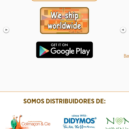
Fular portabebé Hoppediz Cape Town Talla 6
Cobertor
Ba
48.99 €
69.99
SOMOS DISTRIBUIDORES DE: