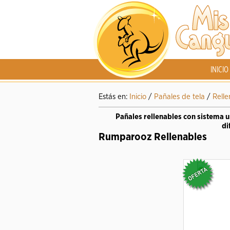
INICIO
Estás en:
Inicio
/
Pañales de tela
/
Relle
Pañales rellenables con sistema 
di
Rumparooz Rellenables