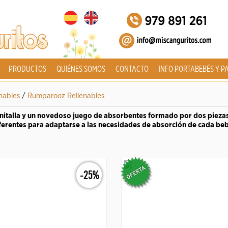
PRODUCTOS
QUIÉNES SOMOS
CONTACTO
INFO PORTABEBÉS Y P
nables
/
Rumparooz Rellenables
unitalla y un novedoso juego de absorbentes formado por dos piezas
ferentes para adaptarse a las necesidades de absorción de cada be
-25%