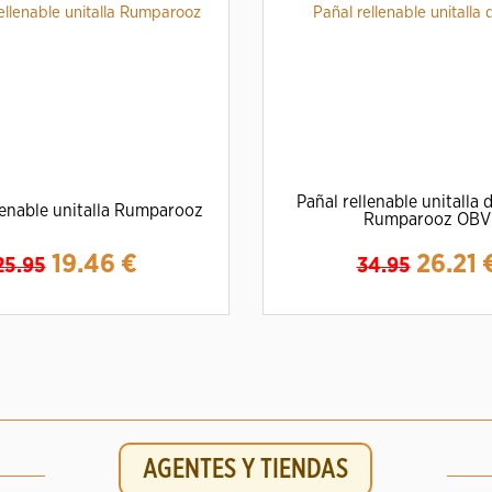
Pañal rellenable unitalla
lenable unitalla Rumparooz
Rumparooz OBV
19.46
€
26.21
25.95
34.95
mpliar
Detalles
Ampliar
Detalles
AGENTES Y TIENDAS