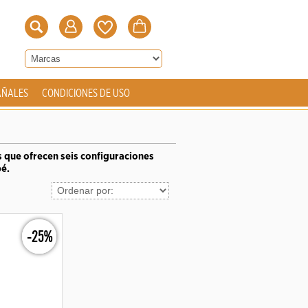
AÑALES
CONDICIONES DE USO
 que ofrecen seis configuraciones
bé.
-25%