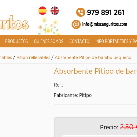
PRODUCTOS
QUIÉNES SOMOS
CONTACTO
INFO PORTABEBÉS Y P
nables
/
Pitipo rellenables
/
Absorbente Pitipo de bambú pequeño
Absorbente Pitipo de b
Ref.:
Fabricante: Pitipo
2.50
Precio: