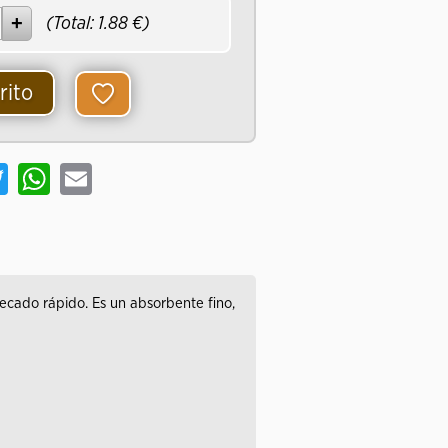
(Total:
1.88
€)
rito
book
Twitter
WhatsApp
Email
cado rápido. Es un absorbente fino,