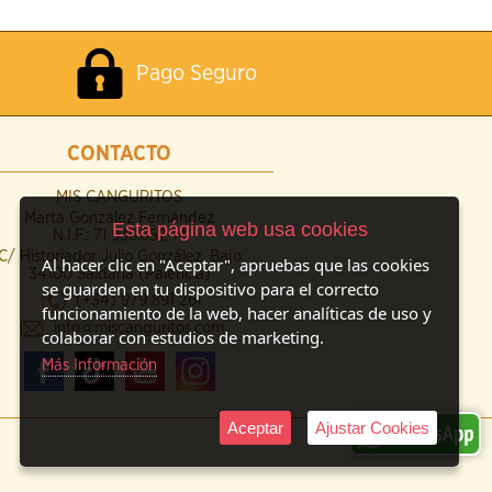
Pago Seguro
CONTACTO
MIS CANGURITOS
Marta González Fernández
Esta página web usa cookies
N.I.F.: 71.936.852-M
C/ Historiador Julio González, Bajo
Al hacer clic en "Aceptar", apruebas que las cookies
34100 Saldaña (Palencia)
se guarden en tu dispositivo para el correcto
(+34) 979 891 261
funcionamiento de la web, hacer analíticas de uso y
info@miscanguritos.com
colaborar con estudios de marketing.
Más Información
Aceptar
Ajustar Cookies