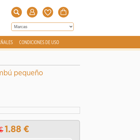
AÑALES
CONDICIONES DE USO
ambú pequeño
1.88
€
€