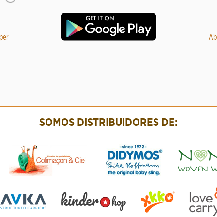
per
Muselina 100% bambú Lennylamb white 120*120
Pack de 6 pañal
Ab
Ta
14.98 €
29.95
SOMOS DISTRIBUIDORES DE: