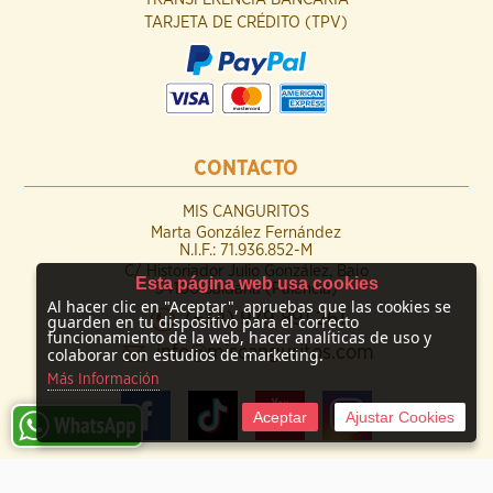
TARJETA DE CRÉDITO (TPV)
CONTACTO
MIS CANGURITOS
Marta González Fernández
N.I.F.: 71.936.852-M
C/ Historiador Julio González, Bajo
Esta página web usa cookies
34100 Saldaña (Palencia)
Al hacer clic en "Aceptar", apruebas que las cookies se
(+34) 979 891 261
guarden en tu dispositivo para el correcto
funcionamiento de la web, hacer analíticas de uso y
info@miscanguritos.com
colaborar con estudios de marketing.
Más Información
Aceptar
Ajustar Cookies