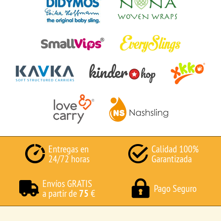
Entregas en
Calidad 100%
24/72 horas
Garantizada
Envíos GRATIS
Pago Seguro
a partir de
75
€