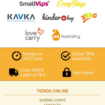
Entregas en
Calidad 100%
24/72 horas
Garantizada
Envíos GRATIS
Pago Seguro
a partir de
75
€
TIENDA ONLINE
QUIÉNES SOMOS