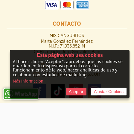
CONTACTO
MIS CANGURITOS
Marta González Fernández
N.I.F.: 71.936.852-M
C/ Historiador Julio González, Bajo
Esta página web usa cookies
34100 Saldaña (Palencia)
Al hacer clic en "Aceptar", apruebas que las cookies se
(+34) 979 891 261
guarden en tu dispositivo para el correcto
funcionamiento de la web, hacer analíticas de uso y
info@miscanguritos.com
colaborar con estudios de marketing.
Más Información
Aceptar
Ajustar Cookies
© 2009 -
2026 Mis Canguritos
Tienda online creada por http://www.urbecom.com