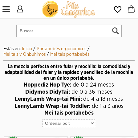
Estás en:
Inicio
/
Portabebés ergonómicos
/
Mei tais y Onbuhimos
/
Mei tais portabebés
La mezcla perfecta entre fular y mochila: la comodidad y
adaptabilidad del fular y la rapidez y sencillez de la mochila
en un único portabebé.
Hoppediz Hop Tye:
de 0 a 24 meses
Didymos DidyTai:
de 0 a 36 meses
LennyLamb Wrap-tai Mini:
de 4 a 18 meses
LennyLamb Wrap-tai Toddler:
de 1 a 3 años
Mei tais portabebés