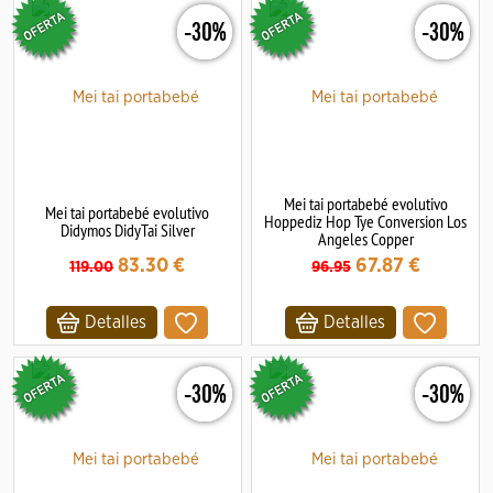
-30%
-30%
Mei tai portabebé evolutivo
Mei tai portabebé evolutivo
Hoppediz Hop Tye Conversion Los
Didymos DidyTai Silver
Angeles Copper
83.30
€
67.87
€
119.00
96.95
Detalles
Detalles
-30%
-30%