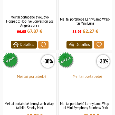
Mei tai portabebé evolutivo
Mei tai portabebé LennyLamb Wrap-
Hoppediz Hop Tye Conversion Los
tai Mini Luna
Angeles Grey
67.87
€
62.27
€
96.95
88.95
Detalles
Detalles
-30%
-30%
Mei tai portabebé LennyLamb Wrap-
Mei tai portabebé LennyLamb Wrap-
tai Mini Smoky Mint
tai Mini Symphony Rainbow Dark