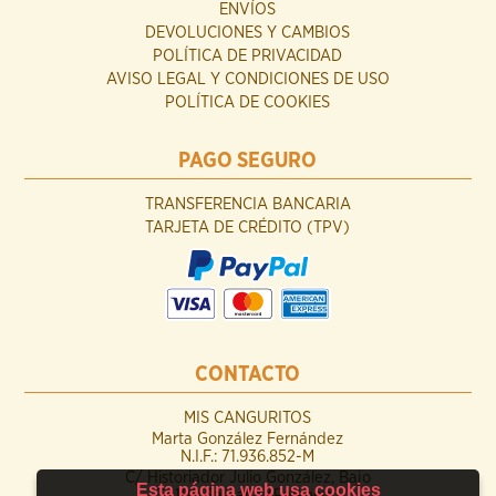
ENVÍOS
DEVOLUCIONES Y CAMBIOS
POLÍTICA DE PRIVACIDAD
AVISO LEGAL Y CONDICIONES DE USO
POLÍTICA DE COOKIES
PAGO SEGURO
TRANSFERENCIA BANCARIA
TARJETA DE CRÉDITO (TPV)
CONTACTO
MIS CANGURITOS
Marta González Fernández
N.I.F.: 71.936.852-M
C/ Historiador Julio González, Bajo
Esta página web usa cookies
34100 Saldaña (Palencia)