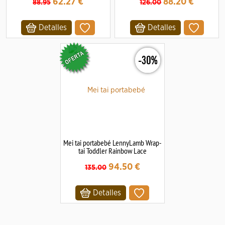
62.27
€
88.20
€
88.95
126.00
Detalles
Detalles
-30%
Mei tai portabebé LennyLamb Wrap-
tai Toddler Rainbow Lace
94.50
€
135.00
Detalles