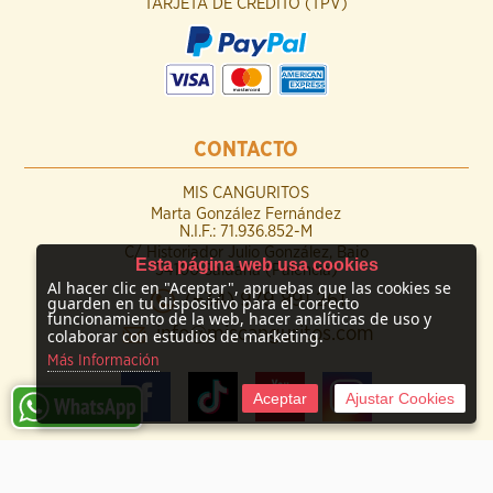
TARJETA DE CRÉDITO (TPV)
CONTACTO
MIS CANGURITOS
Marta González Fernández
N.I.F.: 71.936.852-M
C/ Historiador Julio González, Bajo
Esta página web usa cookies
34100 Saldaña (Palencia)
Al hacer clic en "Aceptar", apruebas que las cookies se
(+34) 979 891 261
guarden en tu dispositivo para el correcto
funcionamiento de la web, hacer analíticas de uso y
info@miscanguritos.com
colaborar con estudios de marketing.
Más Información
Aceptar
Ajustar Cookies
© 2009 -
2026 Mis Canguritos