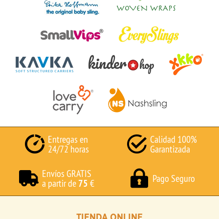
Entregas en
Calidad 100%
24/72 horas
Garantizada
Envíos GRATIS
Pago Seguro
a partir de
75
€
TIENDA ONLINE