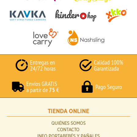
Entregas en
Calidad 100%
24/72 horas
Garantizada
Envíos GRATIS
Pago Seguro
a partir de
75
€
TIENDA ONLINE
QUIÉNES SOMOS
CONTACTO
INFO PORTABEBÉS Y PAÑALES