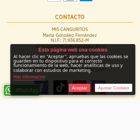
CONTACTO
MIS CANGURITOS
Marta González Fernández
N.I.F.: 71.936.852-M
C/ Historiador Julio González, Bajo
Esta página web usa cookies
34100 Saldaña (Palencia)
Al hacer clic en "Aceptar", apruebas que las cookies se
(+34) 979 891 261
guarden en tu dispositivo para el correcto
funcionamiento de la web, hacer analíticas de uso y
info@miscanguritos.com
colaborar con estudios de marketing.
Más Información
Aceptar
Ajustar Cookies
© 2009 -
2026 Mis Canguritos
Tienda online creada por http://www.urbecom.com