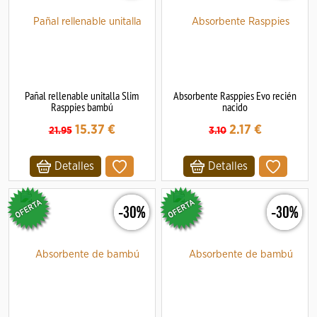
Pañal rellenable unitalla Slim
Absorbente Rasppies Evo recién
Rasppies bambú
nacido
15.37
€
2.17
€
21.95
3.10
Detalles
Detalles
-30%
-30%