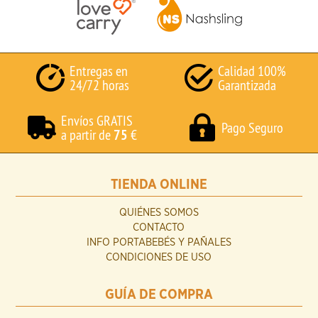
Entregas en
Calidad 100%
24/72 horas
Garantizada
Envíos GRATIS
Pago Seguro
a partir de
75
€
TIENDA ONLINE
QUIÉNES SOMOS
CONTACTO
INFO PORTABEBÉS Y PAÑALES
CONDICIONES DE USO
GUÍA DE COMPRA