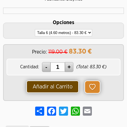
Opciones
83.30
€
119.00 €
Precio:
Cantidad:
(Total:
83.30
€)
Añadir al Carrito
Share
Facebook
Twitter
WhatsApp
Email