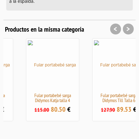
a la espalda.
<
>
Productos en la misma categoría
Fular portabebé sarga
Fular portabebé sarga
Didymos Katja talla 4
Didymos Till Talla 6
80.50
€
89.53
€
115.00
127.90