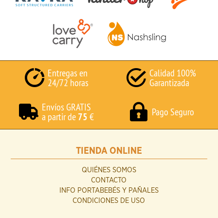
Entregas en
Calidad 100%
24/72 horas
Garantizada
Envíos GRATIS
Pago Seguro
a partir de
75
€
TIENDA ONLINE
QUIÉNES SOMOS
CONTACTO
INFO PORTABEBÉS Y PAÑALES
CONDICIONES DE USO