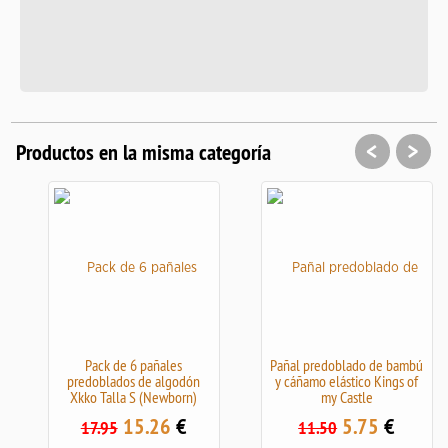
<
>
Productos en la misma categoría
Pack de 6 pañales
Pañal predoblado de bambú
predoblados de algodón
y cáñamo elástico Kings of
Xkko Talla S (Newborn)
my Castle
15.26
€
5.75
€
17.95
11.50