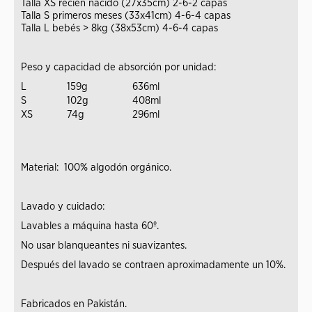
Talla XS recién nacido (27x35cm) 2-6-2 capas
Talla S primeros meses (33x41cm) 4-6-4 capas
Talla L bebés > 8kg (38x53cm) 4-6-4 capas
Peso y capacidad de absorción por unidad:
L
159g
636ml
S
102g
408ml
XS
74g
296ml
Material: 100% algodón orgánico.
Lavado y cuidado:
Lavables a máquina hasta 60º.
No usar blanqueantes ni suavizantes.
Después del lavado se contraen aproximadamente un 10%.
Fabricados en Pakistán.