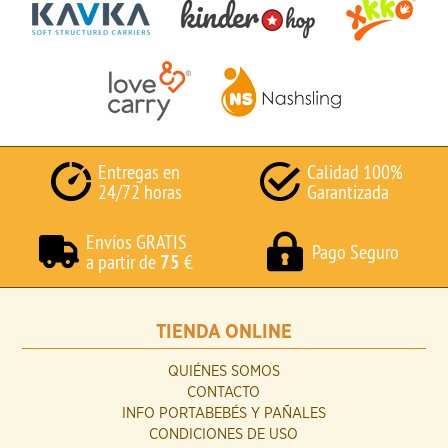
Entregas en
Calidad 100%
24/72 horas
Garantizada
Envíos GRATIS
Pago Seguro
a partir de
75
€
TIENDA ONLINE
QUIÉNES SOMOS
CONTACTO
INFO PORTABEBÉS Y PAÑALES
CONDICIONES DE USO