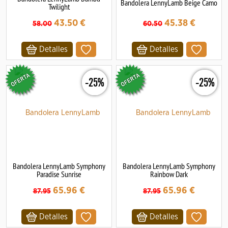
Bandolera LennyLamb Beige Camo
Twilight
43.50
€
45.38
€
58.00
60.50
Detalles
Detalles
-25%
-25%
Bandolera LennyLamb Symphony
Bandolera LennyLamb Symphony
Paradise Sunrise
Rainbow Dark
65.96
€
65.96
€
87.95
87.95
Detalles
Detalles