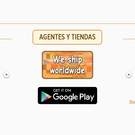
AGENTES Y TIENDAS
Fular portabebé Hoppediz Cape Town Talla 6
Cobertor
Ba
48.99 €
69.99