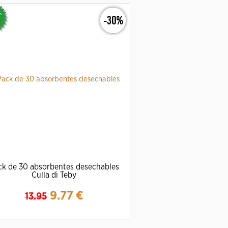
-30%
ck de 30 absorbentes desechables
Culla di Teby
9.77
€
13.95
Ampliar
Detalles