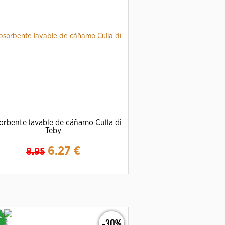
rbente lavable de cáñamo Culla di
Teby
6.27
€
8.95
Ampliar
Detalles
-30%