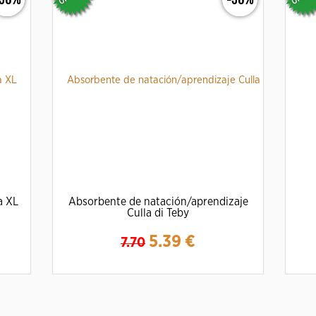
a XL
Absorbente de natación/aprendizaje
Culla di Teby
5.39
€
7.70
Ampliar
Detalles