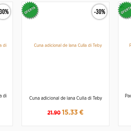
-30%
-30%
a di
Pa
Cuna adicional de lana Culla di Teby
15.33
€
21.90
Ampliar
Detalles