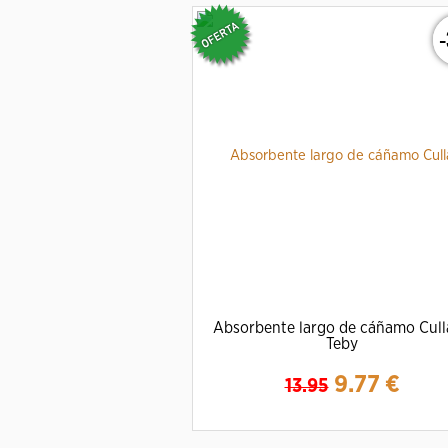
Absorbente largo de cáñamo Cull
Teby
9.77
€
13.95
Ampliar
Detalles