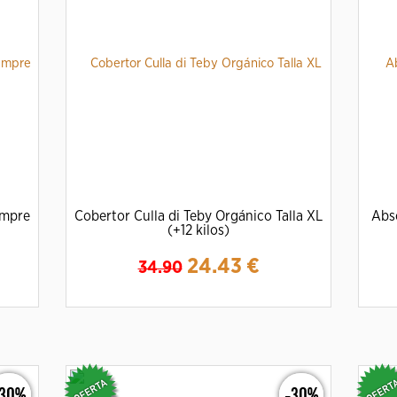
empre
Cobertor Culla di Teby Orgánico Talla XL
Abso
(+12 kilos)
24.43
€
34.90
Ampliar
Detalles
-30%
-30%