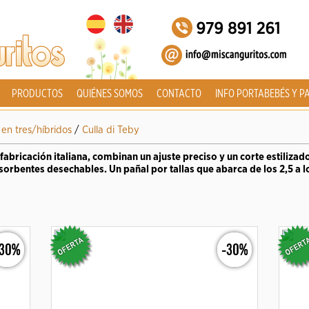
PRODUCTOS
QUIÉNES SOMOS
CONTACTO
INFO PORTABEBÉS Y P
en tres/híbridos
/
Culla di Teby
 fabricación italiana, combinan un ajuste preciso y un corte estiliza
sorbentes desechables. Un pañal por tallas que abarca de los 2,5 a lo
-30%
-30%