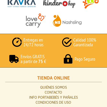
Entregas en
Calidad 100%
24/72 horas
Garantizada
Envíos GRATIS
Pago Seguro
a partir de
75
€
TIENDA ONLINE
QUIÉNES SOMOS
CONTACTO
INFO PORTABEBÉS Y PAÑALES
CONDICIONES DE USO