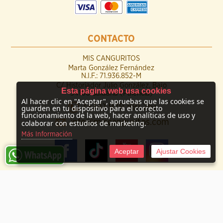
CONTACTO
MIS CANGURITOS
Marta González Fernández
N.I.F.: 71.936.852-M
C/ Historiador Julio González, Bajo
Esta página web usa cookies
34100 Saldaña (Palencia)
Al hacer clic en "Aceptar", apruebas que las cookies se
(+34) 979 891 261
guarden en tu dispositivo para el correcto
funcionamiento de la web, hacer analíticas de uso y
info@miscanguritos.com
colaborar con estudios de marketing.
Más Información
Aceptar
Ajustar Cookies
© 2009 -
2026 Mis Canguritos
Tienda online creada por http://www.urbecom.com