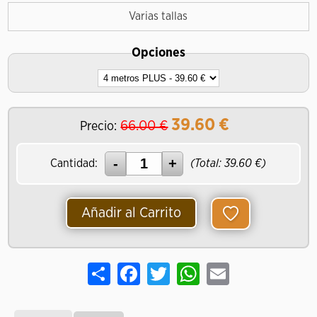
Varias tallas
Opciones
39.60
€
66.00 €
Precio:
Cantidad:
(Total:
39.60
€)
Añadir al Carrito
Share
Facebook
Twitter
WhatsApp
Email