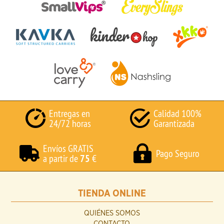
Entregas en
Calidad 100%
24/72 horas
Garantizada
Envíos GRATIS
Pago Seguro
a partir de
75
€
TIENDA ONLINE
QUIÉNES SOMOS
CONTACTO