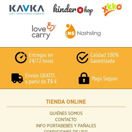
Entregas en
Calidad 100%
24/72 horas
Garantizada
Envíos GRATIS
Pago Seguro
a partir de
75
€
TIENDA ONLINE
QUIÉNES SOMOS
CONTACTO
INFO PORTABEBÉS Y PAÑALES