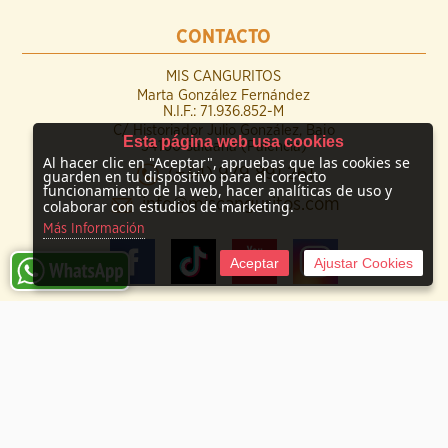
CONTACTO
MIS CANGURITOS
Marta González Fernández
N.I.F.: 71.936.852-M
C/ Historiador Julio González, Bajo
Esta página web usa cookies
34100 Saldaña (Palencia)
Al hacer clic en "Aceptar", apruebas que las cookies se
(+34) 979 891 261
guarden en tu dispositivo para el correcto
funcionamiento de la web, hacer analíticas de uso y
info@miscanguritos.com
colaborar con estudios de marketing.
Más Información
Aceptar
Ajustar Cookies
© 2009 -
2026 Mis Canguritos
Tienda online creada por http://www.urbecom.com