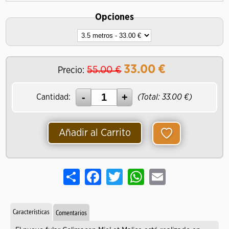
Opciones
33.00
€
55.00 €
Precio:
Cantidad:
(Total:
33.00
€)
Añadir al Carrito
Share
Facebook
Twitter
WhatsApp
Email
Características
Comentarios