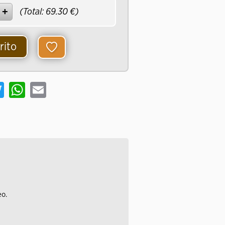
(Total:
69.30
€)
rito
book
Twitter
WhatsApp
Email
eo.