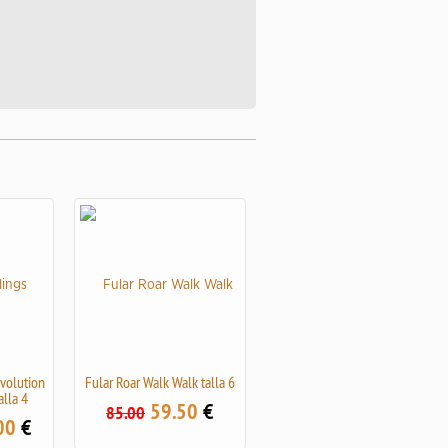
evolution
Fular Roar Walk Walk talla 6
alla 4
59.50
€
85.00
00
€