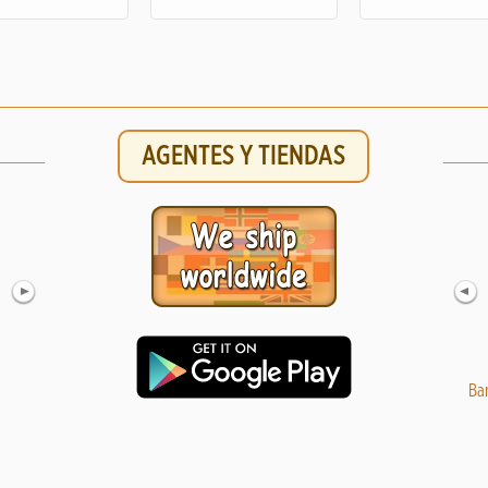
AGENTES Y TIENDAS
Fular portabebé Hoppediz Cape Town Talla 6
Cobertor
Ba
48.99 €
69.99