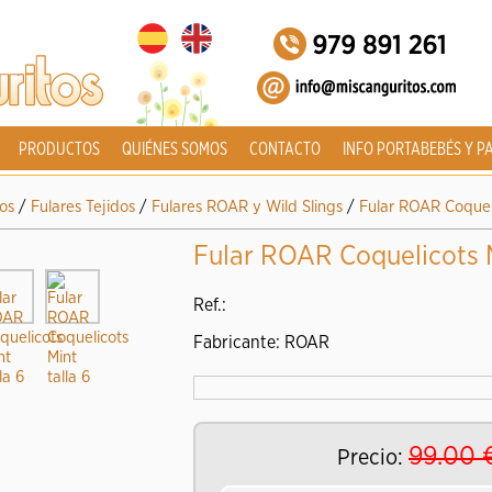
PRODUCTOS
QUIÉNES SOMOS
CONTACTO
INFO PORTABEBÉS Y P
os
/
Fulares Tejidos
/
Fulares ROAR y Wild Slings
/
Fular ROAR Coqueli
Fular ROAR Coquelicots M
Ref.:
Fabricante: ROAR
99.00
Precio: