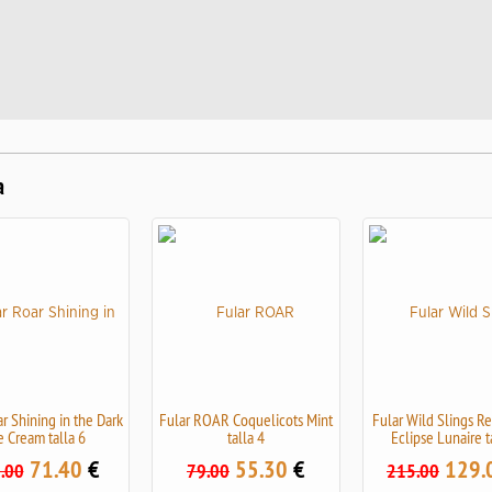
a
r Shining in the Dark
Fular ROAR Coquelicots Mint
Fular Wild Slings R
e Cream talla 6
talla 4
Eclipse Lunaire t
71.40
€
55.30
€
129.
.00
79.00
215.00