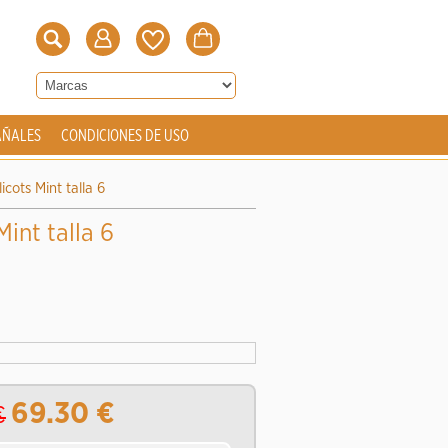
AÑALES
CONDICIONES DE USO
cots Mint talla 6
int talla 6
69.30
€
€