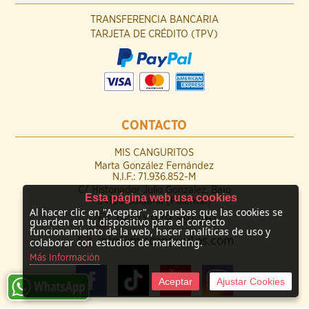
TRANSFERENCIA BANCARIA
TARJETA DE CRÉDITO (TPV)
CONTACTO
MIS CANGURITOS
Marta González Fernández
N.I.F.: 71.936.852-M
C/ Historiador Julio González, Bajo
Esta página web usa cookies
34100 Saldaña (Palencia)
Al hacer clic en "Aceptar", apruebas que las cookies se
(+34) 979 891 261
guarden en tu dispositivo para el correcto
funcionamiento de la web, hacer analíticas de uso y
info@miscanguritos.com
colaborar con estudios de marketing.
Más Información
Aceptar
Ajustar Cookies