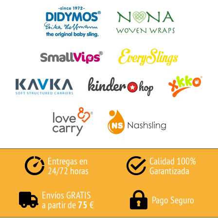
Entregas en
Calidad 100%
24/72 horas
Garantizada
Envíos GRATIS
Pago Seguro
a partir de
75
€