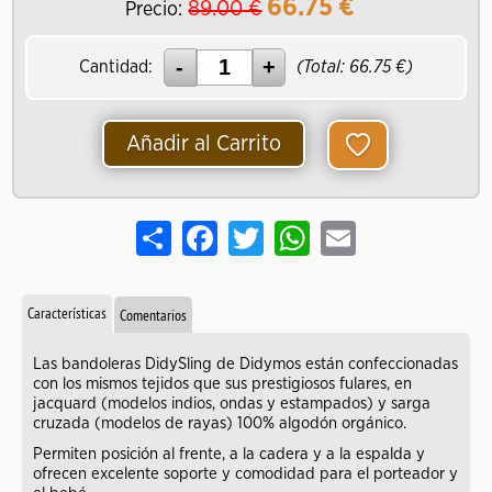
66.75
€
89.00
€
Precio:
Cantidad:
(Total:
66.75
€)
Añadir al Carrito
Share
Facebook
Twitter
WhatsApp
Email
Características
Comentarios
Las bandoleras DidySling de Didymos están confeccionadas
con los mismos tejidos que sus prestigiosos fulares, en
jacquard (modelos indios, ondas y estampados) y sarga
cruzada (modelos de rayas) 100% algodón orgánico.
Permiten posición al frente, a la cadera y a la espalda y
ofrecen excelente soporte y comodidad para el porteador y