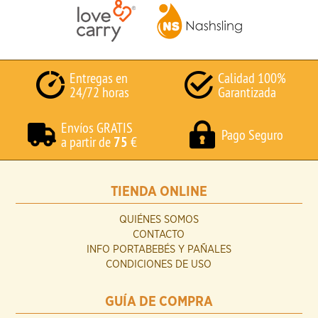
Entregas en
Calidad 100%
24/72 horas
Garantizada
Envíos GRATIS
Pago Seguro
a partir de
75
€
TIENDA ONLINE
QUIÉNES SOMOS
CONTACTO
INFO PORTABEBÉS Y PAÑALES
CONDICIONES DE USO
GUÍA DE COMPRA