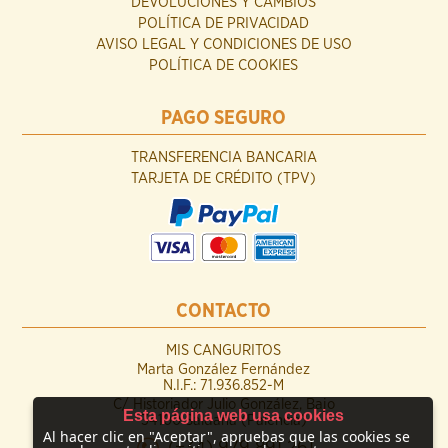
DEVOLUCIONES Y CAMBIOS
POLÍTICA DE PRIVACIDAD
AVISO LEGAL Y CONDICIONES DE USO
POLÍTICA DE COOKIES
PAGO SEGURO
TRANSFERENCIA BANCARIA
TARJETA DE CRÉDITO (TPV)
CONTACTO
MIS CANGURITOS
Marta González Fernández
N.I.F.: 71.936.852-M
C/ Historiador Julio González, Bajo
Esta página web usa cookies
34100 Saldaña (Palencia)
Al hacer clic en "Aceptar", apruebas que las cookies se
(+34) 979 891 261