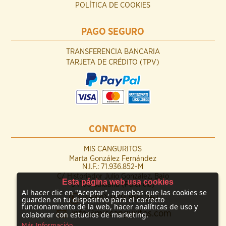
POLÍTICA DE COOKIES
PAGO SEGURO
TRANSFERENCIA BANCARIA
TARJETA DE CRÉDITO (TPV)
CONTACTO
MIS CANGURITOS
Marta González Fernández
N.I.F.: 71.936.852-M
C/ Historiador Julio González, Bajo
Esta página web usa cookies
34100 Saldaña (Palencia)
Al hacer clic en "Aceptar", apruebas que las cookies se
(+34) 979 891 261
guarden en tu dispositivo para el correcto
funcionamiento de la web, hacer analíticas de uso y
info@miscanguritos.com
colaborar con estudios de marketing.