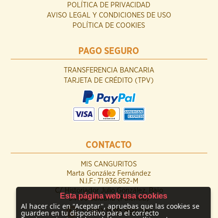
POLÍTICA DE PRIVACIDAD
AVISO LEGAL Y CONDICIONES DE USO
POLÍTICA DE COOKIES
PAGO SEGURO
TRANSFERENCIA BANCARIA
TARJETA DE CRÉDITO (TPV)
CONTACTO
MIS CANGURITOS
Marta González Fernández
N.I.F.: 71.936.852-M
C/ Historiador Julio González, Bajo
Esta página web usa cookies
34100 Saldaña (Palencia)
Al hacer clic en "Aceptar", apruebas que las cookies se
(+34) 979 891 261
guarden en tu dispositivo para el correcto