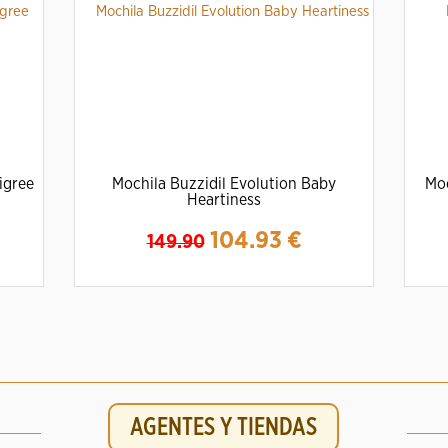
igree
Mochila Buzzidil Evolution Baby
Moc
Heartiness
104.93
€
149.90
Ampliar
Detalles
AGENTES Y TIENDAS