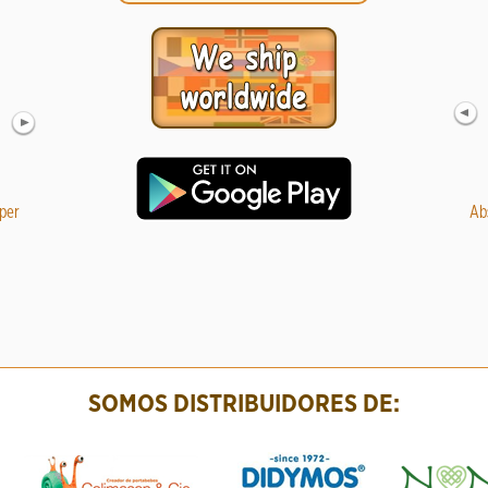
per
Muselina 100% bambú Lennylamb white 120*120
Pack de 6 pañal
Ab
Ta
14.98 €
29.95
SOMOS DISTRIBUIDORES DE: