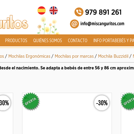
PRODUCTOS
QUIÉNES SOMOS
CONTACTO
INFO PORTABEBÉS Y P
os
/
Mochilas Ergonómicas
/
Mochilas por marcas
/
Mochila Buzzidil
/
 desde el nacimiento. Se adapta a bebés de entre 56 y 86 cm aprox
-30%
-30%